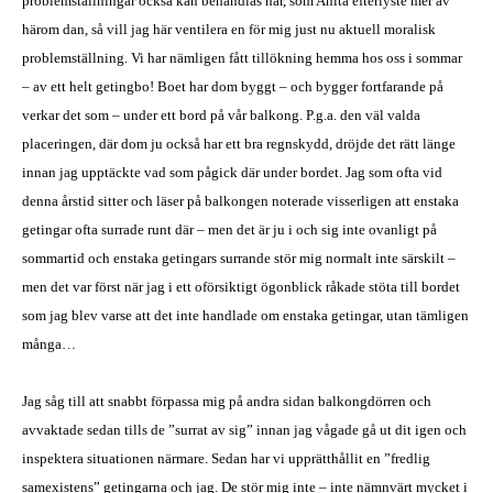
problemställningar också kan behandlas här, som Anita efterlyste mer av
härom dan, så vill jag här ventilera en för mig just nu aktuell moralisk
problemställning. Vi har nämligen fått tillökning hemma hos oss i sommar
– av ett helt getingbo! Boet har dom byggt – och bygger fortfarande på
verkar det som – under ett bord på vår balkong. P.g.a. den väl valda
placeringen, där dom ju också har ett bra regnskydd, dröjde det rätt länge
innan jag upptäckte vad som pågick där under bordet. Jag som ofta vid
denna årstid sitter och läser på balkongen noterade visserligen att enstaka
getingar ofta surrade runt där – men det är ju i och sig inte ovanligt på
sommartid och enstaka getingars surrande stör mig normalt inte särskilt –
men det var först när jag i ett oförsiktigt ögonblick råkade stöta till bordet
som jag blev varse att det inte handlade om enstaka getingar, utan tämligen
många…
Jag såg till att snabbt förpassa mig på andra sidan balkongdörren och
avvaktade sedan tills de ”surrat av sig” innan jag vågade gå ut dit igen och
inspektera situationen närmare. Sedan har vi upprätthållit en ”fredlig
samexistens” getingarna och jag. De stör mig inte – inte nämnvärt mycket i