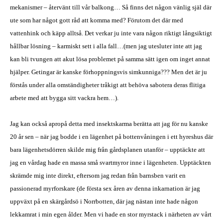
mekanismer – återvänt till vår balkong… Så finns det någon vänlig själ där
ute som har något gott råd att komma med? Förutom det där med
vattenhink och käpp alltså. Det verkar ju inte vara någon riktigt långsiktigt
hållbar lösning – karmiskt sett i alla fall…(men jag utesluter inte att jag
kan bli tvungen att akut lösa problemet på samma sätt igen om inget annat
hjälper. Getingar är kanske förhoppningsvis simkunniga??? Men det är ju
förstås under alla omständigheter tråkigt att behöva sabotera deras flitiga
arbete med att bygga sitt vackra hem…).
Jag kan också apropå detta med insektskarma berätta att jag för nu kanske
20 år sen – när jag bodde i en lägenhet på bottenvåningen i ett hyreshus där
bara lägenhetsdörren skilde mig från gårdsplanen utanför – upptäckte att
jag en vårdag hade en massa små svartmyror inne i lägenheten. Upptäckten
skrämde mig inte direkt, eftersom jag redan från barnsben varit en
passionerad myrforskare (de första sex åren av denna inkarnation är jag
uppväxt på en skärgårdsö i Norrbotten, där jag nästan inte hade någon
lekkamrat i min egen ålder. Men vi hade en stor myrstack i närheten av vårt