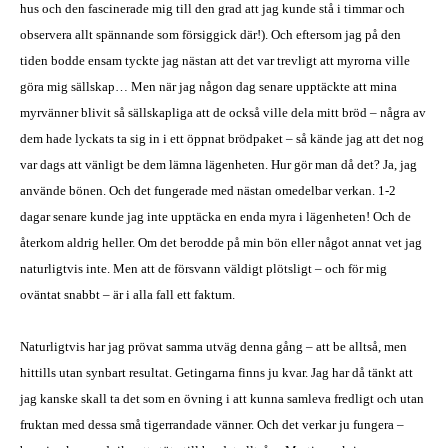
hus och den fascinerade mig till den grad att jag kunde stå i timmar och
observera allt spännande som försiggick där!). Och eftersom jag på den
tiden bodde ensam tyckte jag nästan att det var trevligt att myrorna ville
göra mig sällskap… Men när jag någon dag senare upptäckte att mina
myrvänner blivit så sällskapliga att de också ville dela mitt bröd – några av
dem hade lyckats ta sig in i ett öppnat brödpaket – så kände jag att det nog
var dags att vänligt be dem lämna lägenheten. Hur gör man då det? Ja, jag
använde bönen. Och det fungerade med nästan omedelbar verkan. 1-2
dagar senare kunde jag inte upptäcka en enda myra i lägenheten! Och de
återkom aldrig heller. Om det berodde på min bön eller något annat vet jag
naturligtvis inte. Men att de försvann väldigt plötsligt – och för mig
oväntat snabbt – är i alla fall ett faktum.
Naturligtvis har jag prövat samma utväg denna gång – att be alltså, men
hittills utan synbart resultat. Getingarna finns ju kvar. Jag har då tänkt att
jag kanske skall ta det som en övning i att kunna samleva fredligt och utan
fruktan med dessa små tigerrandade vänner. Och det verkar ju fungera –