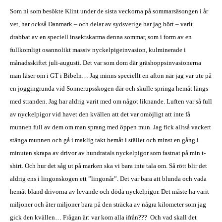
Som ni som besökte Klint under de sista veckorna på sommarsäsongen i år
vet, har också Danmark – och delar av sydsverige har jag hört – varit
drabbat av en speciell insektskarma denna sommar, som i form av en
fullkomligt osannolikt massiv nyckelpigeinvasion, kulminerade i
månadsskiftet juli-augusti. Det var som dom där gräshoppsinvasionerna
man läser om i GT i Bibeln… Jag minns speciellt en afton när jag var ute på
en joggingrunda vid Sonnerupsskogen där och skulle springa hemåt längs
med stranden. Jag har aldrig varit med om något liknande. Luften var så full
av nyckelpigor vid havet den kvällen att det var omöjligt att inte få
munnen full av dem om man sprang med öppen mun. Jag fick alltså vackert
stänga munnen och gå i maklig takt hemåt i stället och minst en gång i
minuten skrapa av drivor av hundratals nyckelpigor som fastnat på min t-
shirt. Och hur det såg ut på marken ska vi bara inte tala om. Så rött blir det
aldrig ens i lingonskogen ett ”lingonår”. Det var bara att blunda och vada
hemåt bland drivorna av levande och döda nyckelpigor. Det måste ha varit
miljoner och åter miljoner bara på den sträcka av några kilometer som jag
gick den kvällen… Frågan är: var kom alla ifrån???
Och vad skall det