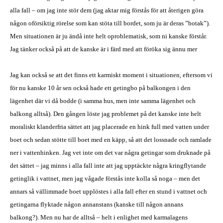
alla fall – om jag inte stör dem (jag aktar mig förstås för att återigen göra
någon oförsiktig rörelse som kan stöta till bordet, som ju är deras ”botak”).
Men situationen är ju ändå inte helt oproblematisk, som ni kanske förstår.
Jag tänker också på att de kanske är i färd med att föröka sig ännu mer
Jag kan också se att det finns ett karmiskt moment i situationen, eftersom vi
för nu kanske 10 år sen också hade ett getingbo på balkongen i den
lägenhet där vi då bodde (i samma hus, men inte samma lägenhet och
balkong alltså). Den gången löste jag problemet på det kanske inte helt
moraliskt klanderfria sättet att jag placerade en hink full med vatten under
boet och sedan stötte till boet med en käpp, så att det lossnade och ramlade
ner i vattenhinken. Jag vet inte om det var några getingar som druknade på
det sättet – jag minns i alla fall inte att jag upptäckte några kringflytande
getinglik i vattnet, men jag vågade förstås inte kolla så noga – men det
annars så vällimmade boet upplöstes i alla fall efter en stund i vattnet och
getingarna flyktade någon annanstans (kanske till någon annans
balkong?). Men nu har de alltså – helt i enlighet med karmalagens