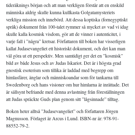
tideräknings början och att man verkligen förstår att en enskild
människa aldrig skulle kunna kullkasta Golgatamysteriets
verkliga mission och innebörd. Att dessa koptiska (fornegyptiskt
språk) dokument från 100-talet rymmer så mycket av vad vi idag
skulle kalla kosmisk visdom, gör att de vinner i autenticitet, i
varje fall i ”några” kretsar. Författaren till boken har visserligen
kallat Judasevangeliet ett historiskt dokument, och det kan man
väl göra ut ett perspektiv. Men samtidigt ger det en ”kosmisk”
bild av både Jesus och av Judas Iskariot. Det är i högsta grad
gnostisk esoterism som tillika är laddad med begrepp om
himlasfärer, änglar och människoandar som för tankarna till
Swedenborg och hans visioner om hur himlarna är inrättade. Det
är sällsynt befriande med denna avlastning från föreställningen
att Judas spräckte Guds plan genom sitt ”lågsinnade” tilltag.
Boken heter alltså ”Judasevangeliet” och författaren Jörgen
Magnusson. Förlaget är Arcus i Lund. ISBN-nr är: 978-91-
88552-79-2.