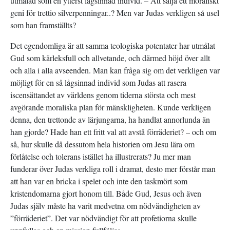
utmålad som en ytterst lågsinnad individ. – Att sälja ett moraliskt
geni för trettio silverpenningar..? Men var Judas verkligen så usel
som han framställts?
Det egendomliga är att samma teologiska potentater har utmålat
Gud som kärleksfull och allvetande, och därmed höjd över allt
och alla i alla avseenden. Man kan fråga sig om det verkligen var
möjligt för en så lågsinnad individ som Judas att rasera
iscensättandet av världens genom tiderna största och mest
avgörande moraliska plan för mänskligheten. Kunde verkligen
denna, den trettonde av lärjungarna, ha handlat annorlunda än
han gjorde? Hade han ett fritt val att avstå förräderiet? – och om
så, hur skulle då dessutom hela historien om Jesu lära om
förlåtelse och tolerans istället ha illustrerats? Ju mer man
funderar över Judas verkliga roll i dramat, desto mer förstår man
att han var en bricka i spelet och inte den taskmört som
kristendomarna gjort honom till. Både Gud, Jesus och även
Judas själv måste ha varit medvetna om nödvändigheten av
”förräderiet”. Det var nödvändigt för att profetiorna skulle