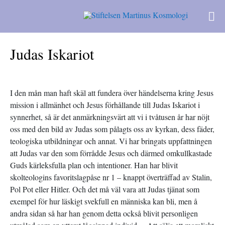
Judas Iskariot
I den mån man haft skäl att fundera över händelserna kring Jesus
mission i allmänhet och Jesus förhållande till Judas Iskariot i
synnerhet, så är det anmärkningsvärt att vi i tvåtusen år har nöjt
oss med den bild av Judas som pålagts oss av kyrkan, dess fäder,
teologiska utbildningar och annat. Vi har bringats uppfattningen
att Judas var den som förrådde Jesus och därmed omkullkastade
Guds kärleksfulla plan och intentioner. Han har blivit
skolteologins favoritslagpåse nr 1 – knappt överträffad av Stalin,
Pol Pot eller Hitler. Och det må väl vara att Judas tjänat som
exempel för hur läskigt svekfull en människa kan bli, men å
andra sidan så har han genom detta också blivit personligen