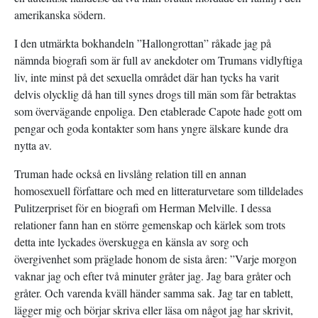
amerikanska södern.
I den utmärkta bokhandeln ”Hallongrottan” råkade jag på
nämnda biografi som är full av anekdoter om Trumans vidlyftiga
liv, inte minst på det sexuella området där han tycks ha varit
delvis olycklig då han till synes drogs till män som får betraktas
som övervägande enpoliga. Den etablerade Capote hade gott om
pengar och goda kontakter som hans yngre älskare kunde dra
nytta av.
Truman hade också en livslång relation till en annan
homosexuell författare och med en litteraturvetare som tilldelades
Pulitzerpriset för en biografi om Herman Melville. I dessa
relationer fann han en större gemenskap och kärlek som trots
detta inte lyckades överskugga en känsla av sorg och
övergivenhet som präglade honom de sista åren: ”Varje morgon
vaknar jag och efter två minuter gråter jag. Jag bara gråter och
gråter. Och varenda kväll händer samma sak. Jag tar en tablett,
lägger mig och börjar skriva eller läsa om något jag har skrivit,