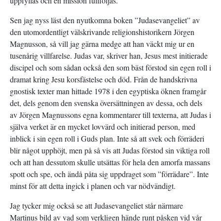
uppfyllas och en mission fullföljas.
Sen jag nyss läst den nyutkomna boken ”Judasevangeliet” av
den utomordentligt välskrivande religionshistorikern Jörgen
Magnusson, så vill jag gärna medge att han väckt mig ur en
tusenårig villfarelse. Judas var, skriver han, Jesus mest initierade
discipel och som sådan också den som bäst förstod sin egen roll i
dramat kring Jesu korsfästelse och död. Från de handskrivna
gnostisk texter man hittade 1978 i den egyptiska öknen framgår
det, dels genom den svenska översättningen av dessa, och dels
av Jörgen Magnussons egna kommentarer till texterna, att Judas i
själva verket är en mycket lovvärd och initierad person, med
inblick i sin egen roll i Guds plan. Inte så att svek och förräderi
blir något upphöjt, men på så vis att Judas förstod sin viktiga roll
och att han dessutom skulle utsättas för hela den amorfa massans
spott och spe, och ändå påta sig uppdraget som ”förrädare”. Inte
minst för att detta ingick i planen och var nödvändigt.
Jag tycker mig också se att Judasevangeliet står närmare
Martinus bild av vad som verkligen hände runt påsken vid vår