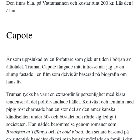
Den finns bl.a. på Vattumannen och kostar runt 200 kr. Läs den!
/ Jan
Capote
Är som uppslukad av en författare som gick ur tiden i början av
åttiotalet. Truman Capote fångade mitt intresse när jag av en
slump fastade i en film som delvis är baserad på biografin om
hans liv.
Truman tycks ha varit en extraordinär personlighet med klara
tendenser åt det polförvandlade hållet. Kortväxt och feminin med
pipig röst charmade han en stor del av den amerikanska
kändiseliten under 50- och 60-talet och rörde sig ledigt i
societeten. Han nådde berömmelse genom romaner som
Breakfast at Tiffanys
och
In cold blood
, den senare baserad på
en autentisk händelse då två män brutalt mördade en familj i den