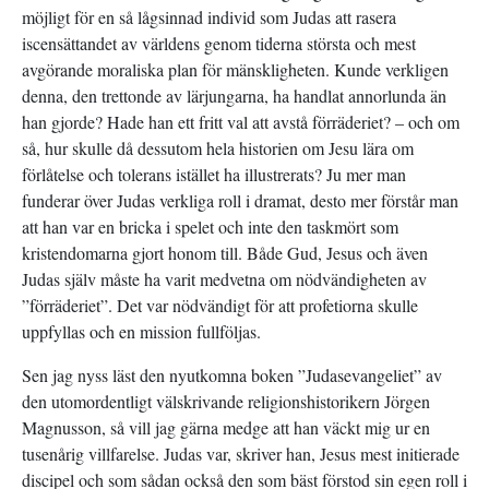
möjligt för en så lågsinnad individ som Judas att rasera
iscensättandet av världens genom tiderna största och mest
avgörande moraliska plan för mänskligheten. Kunde verkligen
denna, den trettonde av lärjungarna, ha handlat annorlunda än
han gjorde? Hade han ett fritt val att avstå förräderiet? – och om
så, hur skulle då dessutom hela historien om Jesu lära om
förlåtelse och tolerans istället ha illustrerats? Ju mer man
funderar över Judas verkliga roll i dramat, desto mer förstår man
att han var en bricka i spelet och inte den taskmört som
kristendomarna gjort honom till. Både Gud, Jesus och även
Judas själv måste ha varit medvetna om nödvändigheten av
”förräderiet”. Det var nödvändigt för att profetiorna skulle
uppfyllas och en mission fullföljas.
Sen jag nyss läst den nyutkomna boken ”Judasevangeliet” av
den utomordentligt välskrivande religionshistorikern Jörgen
Magnusson, så vill jag gärna medge att han väckt mig ur en
tusenårig villfarelse. Judas var, skriver han, Jesus mest initierade
discipel och som sådan också den som bäst förstod sin egen roll i