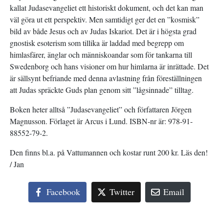
kallat Judasevangeliet ett historiskt dokument, och det kan man
väl göra ut ett perspektiv. Men samtidigt ger det en ”kosmisk”
bild av både Jesus och av Judas Iskariot. Det är i högsta grad
gnostisk esoterism som tillika är laddad med begrepp om
himlasfärer, änglar och människoandar som för tankarna till
Swedenborg och hans visioner om hur himlarna är inrättade. Det
är sällsynt befriande med denna avlastning från föreställningen
att Judas spräckte Guds plan genom sitt ”lågsinnade” tilltag.
Boken heter alltså ”Judasevangeliet” och författaren Jörgen
Magnusson. Förlaget är Arcus i Lund. ISBN-nr är: 978-91-
88552-79-2.
Den finns bl.a. på Vattumannen och kostar runt 200 kr. Läs den!
/ Jan
Facebook
Twitter
Email