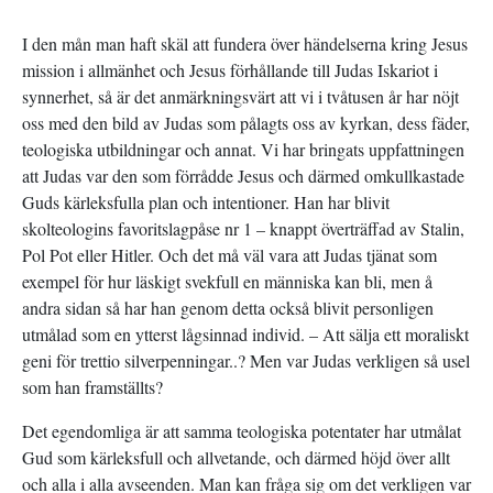
I den mån man haft skäl att fundera över händelserna kring Jesus
mission i allmänhet och Jesus förhållande till Judas Iskariot i
synnerhet, så är det anmärkningsvärt att vi i tvåtusen år har nöjt
oss med den bild av Judas som pålagts oss av kyrkan, dess fäder,
teologiska utbildningar och annat. Vi har bringats uppfattningen
att Judas var den som förrådde Jesus och därmed omkullkastade
Guds kärleksfulla plan och intentioner. Han har blivit
skolteologins favoritslagpåse nr 1 – knappt överträffad av Stalin,
Pol Pot eller Hitler. Och det må väl vara att Judas tjänat som
exempel för hur läskigt svekfull en människa kan bli, men å
andra sidan så har han genom detta också blivit personligen
utmålad som en ytterst lågsinnad individ. – Att sälja ett moraliskt
geni för trettio silverpenningar..? Men var Judas verkligen så usel
som han framställts?
Det egendomliga är att samma teologiska potentater har utmålat
Gud som kärleksfull och allvetande, och därmed höjd över allt
och alla i alla avseenden. Man kan fråga sig om det verkligen var