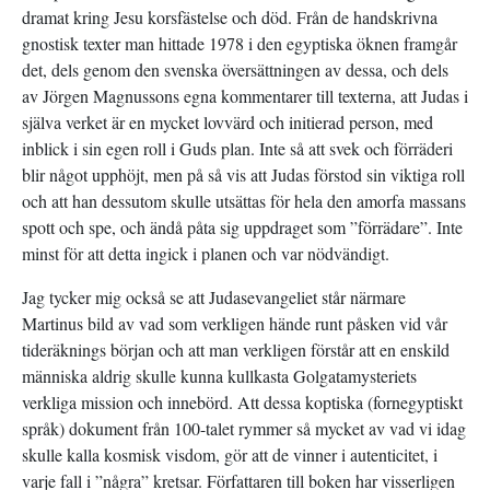
dramat kring Jesu korsfästelse och död. Från de handskrivna
gnostisk texter man hittade 1978 i den egyptiska öknen framgår
det, dels genom den svenska översättningen av dessa, och dels
av Jörgen Magnussons egna kommentarer till texterna, att Judas i
själva verket är en mycket lovvärd och initierad person, med
inblick i sin egen roll i Guds plan. Inte så att svek och förräderi
blir något upphöjt, men på så vis att Judas förstod sin viktiga roll
och att han dessutom skulle utsättas för hela den amorfa massans
spott och spe, och ändå påta sig uppdraget som ”förrädare”. Inte
minst för att detta ingick i planen och var nödvändigt.
Jag tycker mig också se att Judasevangeliet står närmare
Martinus bild av vad som verkligen hände runt påsken vid vår
tideräknings början och att man verkligen förstår att en enskild
människa aldrig skulle kunna kullkasta Golgatamysteriets
verkliga mission och innebörd. Att dessa koptiska (fornegyptiskt
språk) dokument från 100-talet rymmer så mycket av vad vi idag
skulle kalla kosmisk visdom, gör att de vinner i autenticitet, i
varje fall i ”några” kretsar. Författaren till boken har visserligen