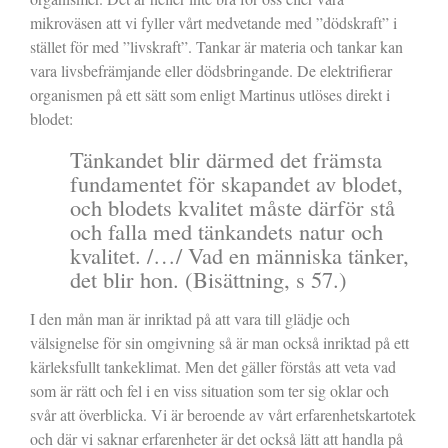
mikroväsen att vi fyller vårt medvetande med ”dödskraft” i
stället för med ”livskraft”. Tankar är materia och tankar kan
vara livsbefrämjande eller dödsbringande. De elektrifierar
organismen på ett sätt som enligt Martinus utlöses direkt i
blodet:
Tänkandet blir därmed det främsta
fundamentet för skapandet av blodet,
och blodets kvalitet måste därför stå
och falla med tänkandets natur och
kvalitet. /…/ Vad en människa tänker,
det blir hon. (Bisättning, s 57.)
I den mån man är inriktad på att vara till glädje och
välsignelse för sin omgivning så är man också inriktad på ett
kärleksfullt tankeklimat. Men det gäller förstås att veta vad
som är rätt och fel i en viss situation som ter sig oklar och
svår att överblicka. Vi är beroende av vårt erfarenhetskartotek
och där vi saknar erfarenheter är det också lätt att handla på