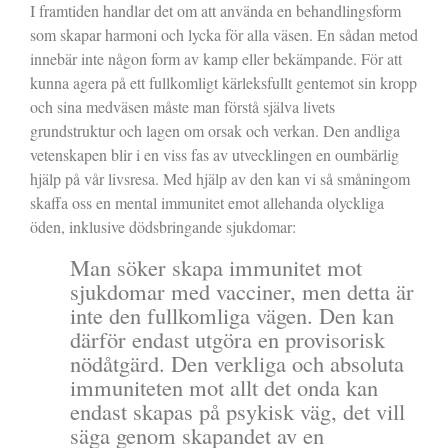
I framtiden handlar det om att använda en behandlingsform
som skapar harmoni och lycka för alla väsen. En sådan metod
innebär inte någon form av kamp eller bekämpande. För att
kunna agera på ett fullkomligt kärleksfullt gentemot sin kropp
och sina medväsen måste man förstå själva livets
grundstruktur och lagen om orsak och verkan. Den andliga
vetenskapen blir i en viss fas av utvecklingen en oumbärlig
hjälp på vår livsresa. Med hjälp av den kan vi så småningom
skaffa oss en mental immunitet emot allehanda olyckliga
öden, inklusive dödsbringande sjukdomar:
Man söker skapa immunitet mot
sjukdomar med vacciner, men detta är
inte den fullkomliga vägen. Den kan
därför endast utgöra en provisorisk
nödåtgärd. Den verkliga och absoluta
immuniteten mot allt det onda kan
endast skapas på psykisk väg, det vill
säga genom skapandet av en