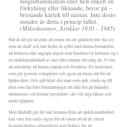
lunginflammation eller helt enkelt en
förkylning eller liknande, beror på –
bristande kärlek till nästan. Inte desto
mindre är detta i princip fallet.
(Mikrokosmos, Artiklar 1930 – 1945
)
Här är det på sin plats att erinra om att sjukdom inte ska ses
som ett straff och inte heller är syftet med denna betraktelse
att kritisera eller angripa någon som händelsevis befinner sig i
ett sjukdomstillstånd av mer eller mindre allvarlig art. Vi har
all anledning att känna empati och förståelse för medväsen
som går igenom svårigheter och agera på bästa sätt för att
hjälpa dem. Och självklart ska man som sjuk vända sig till
dem som har bäst förutsättningar att råda bot på lidandet,
åtminstone i ett kortare perspektiv, det vill säga läkare och
andra hjälpare.
Men likafullt går det inte komma ifrån att sjukdomstillstånd
kan vara den enda vägen för ett väsen att nå de ytterst
livsnödvändiga erfarenheter som behövs för att