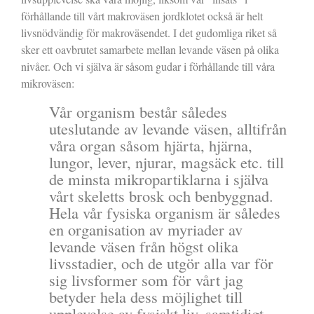
förhållande till vårt makroväsen jordklotet också är helt
livsnödvändig för makroväsendet. I det gudomliga riket så
sker ett oavbrutet samarbete mellan levande väsen på olika
nivåer. Och vi själva är såsom gudar i förhållande till våra
mikroväsen:
Vår organism består således
uteslutande av levande väsen, alltifrån
våra organ såsom hjärta, hjärna,
lungor, lever, njurar, magsäck etc. till
de minsta mikropartiklarna i själva
vårt skeletts brosk och benbyggnad.
Hela vår fysiska organism är således
en organisation av myriader av
levande väsen från högst olika
livsstadier, och de utgör alla var för
sig livsformer som för vårt jag
betyder hela dess möjlighet till
upplevelse av fysiskt liv, samtidigt