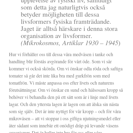
som detta jag naturligtvis också
betyder möjligheten till dessa
livsformers fysiska framträdande.
Jaget är alltså härskare i denna stora
organisation av livsformer.
(Mikrokosmos, Artiklar 1930 – 1945
)
Hur vi förhåller oss till dessa våra medväsen i tanke och
handling blir förstås avgörande för vårt öde. Som vi sår
kommer vi också skörda. Om vi önskar odla röda och saftiga
tomater så går det inte lika bra med gurkfrön som med
tomatfrön. Vi måste anpassa oss efter livets och naturens
förutsättningar. Om vi önskar en sund och hälsosam kropp så
behöver vi behandla den på ett sätt som är i linje med livets
lagar. Och den yttersta lagen är lagen om att älska sin nästa
som sig själv. Det är inte nyttigt för vår kropp – och för våra
mikroväsen – att vi stoppar i oss giftiga njutningsmedel eller
äter sådant som innebär ett onödigt dråp på levande väsens
organismer. Det är heller inte bra för oss eller våra