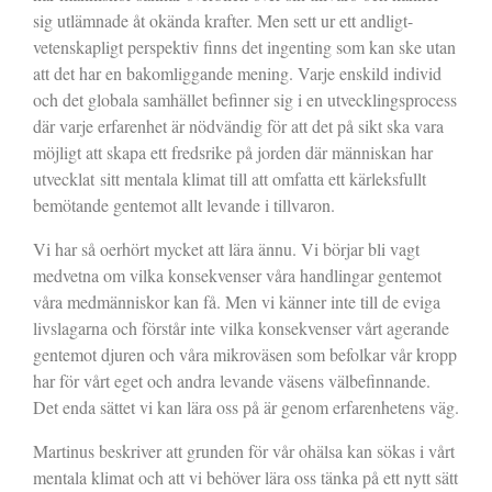
sig utlämnade åt okända krafter. Men sett ur ett andligt-
vetenskapligt perspektiv finns det ingenting som kan ske utan
att det har en bakomliggande mening. Varje enskild individ
och det globala samhället befinner sig i en utvecklingsprocess
där varje erfarenhet är nödvändig för att det på sikt ska vara
möjligt att skapa ett fredsrike på jorden där människan har
utvecklat
sitt mentala klimat till att omfatta ett kärleksfullt
bemötande gentemot allt levande i tillvaron.
Vi har så oerhört mycket att lära ännu. Vi börjar bli vagt
medvetna om vilka konsekvenser våra handlingar gentemot
våra medmänniskor kan få. Men vi känner inte till de eviga
livslagarna och förstår inte vilka konsekvenser vårt agerande
gentemot djuren och våra mikroväsen som befolkar vår kropp
har för vårt eget och andra levande väsens välbefinnande.
Det enda sättet vi kan lära oss på är genom erfarenhetens väg.
Martinus beskriver att grunden för vår ohälsa kan sökas i vårt
mentala klimat och att vi behöver lära oss tänka på ett nytt sätt