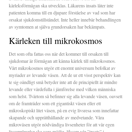
kärleksförmågan ska utvecklas. Läkarens insats låter inte
patienten komma till en djupare förståelse av vad som har
orsakat sjukdomstillståndet. Inte heller innebär behandlingen
av symtomen at själva grundorsaken har bekämpats.
Kärleken till mikrokosmos
Det som ofta fattas oss när det kommer till orsaken till
sjukdomar är förmågan att känna kärlek till mikrokosmos.
Vårt mikrokosmos utgör ett enormt universum befolkat av
myriader av levande väsen. Att de ur ett visst perspektiv kan
te sig oändligt små betyder inte att de principiellt är mindre
levande eller värdefulla i jämförelse med vilken människa
som helst. Tvärtom så befinner sig alla levande väsen, oavsett
om de framträder som ett gigantiskt väsen eller ett
mikroskopiskt litet väsen, på en evig livsresa som innefattar
skapande och upprätthållande av medvetande. Våra
mikroväsen utgör nödvändiga livsenheter för att vår egen
livsupplevelse ska vara möjlig, liksom vår ”insats” i