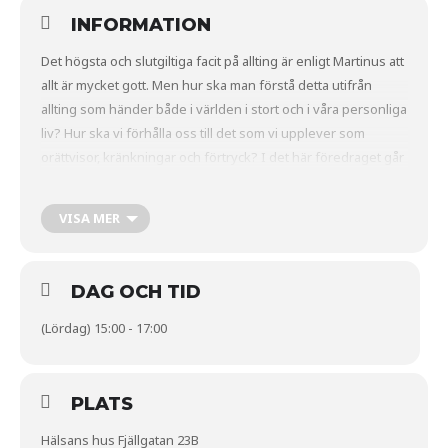
INFORMATION
Det högsta och slutgiltiga facit på allting är enligt Martinus att
allt är mycket gott. Men hur ska man förstå detta utifrån
allting som händer både i världen i stort och i våra personliga
liv? Hur ska vi förhålla oss till det som vi upplever som
orättvisor, kränkningar och förtryck? I det här föredraget går
vi översiktligt igenom Martinus förklaring till att allt är mycket
gott och mer ingående hur vi kan förhålla oss till det som vi
VISA MER
upplever som förbrytelser och konflikter.
Länk:
DAG OCH TID
(Lördag) 15:00 - 17:00
PLATS
Hälsans hus Fjällgatan 23B