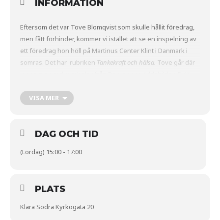
INFORMATION
Eftersom det var Tove Blomqvist som skulle hållit föredrag,
men fått förhinder, kommer vi istället att se en inspelning av
ett föredrag hon höll på Martinus Center Klint i Danmark i
somras. Det har rubriken
Tankekraft och hälsa.
Tove går där
igenom en rad symboler från Den eviga världsbilden 5 där
Martinus beskriver hur vi som jordmänniskor ofta och utan
att förstå det blandar våra energier på ett felaktigt sätt. När
VISA MER
detta pågår länge skapar det ofta sjukdom i vår kropp. På
längre sikt kommer vi alla att lära oss blanda våra energier på
ett sätt som skapar hälsa och välmående i både kropp och
DAG OCH TID
själ.
(Lördag) 15:00 - 17:00
Efter filmen blir det fråge- och samtalsstund så som vi
brukar. Anne Pullar och Susanne Tingelii leder samtalen.
PLATS
Klara Södra Kyrkogata 20