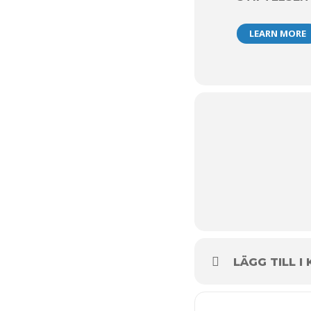
OBS
: Ta med ege
Antal deltagar
LEARN MORE
Anmälan
: Mejla
Kostnad
: 50 kr.
LÄGG TILL I