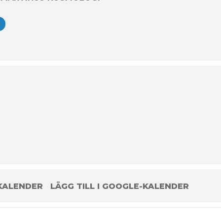
n lunch. Vi bjuder på te och kex.
e
: Max 12.
 till lidingo@martinus.se eller ring 070 352 45 04 (Ulla Eriksson).
 Vill du köpa artikeln så kostar den 35 kr.
 KALENDER
LÄGG TILL I GOOGLE-KALENDER