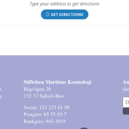
GET DIRECTIONS
Stiftelsen Martinus Kosmologi
An
h
Bågvägen 26
(ko
g.
132 37 Saltsjö-Boo
Swish: 123 223 61 56
Postgiro: 65 55 95-7
Bankgiro: 643-1019