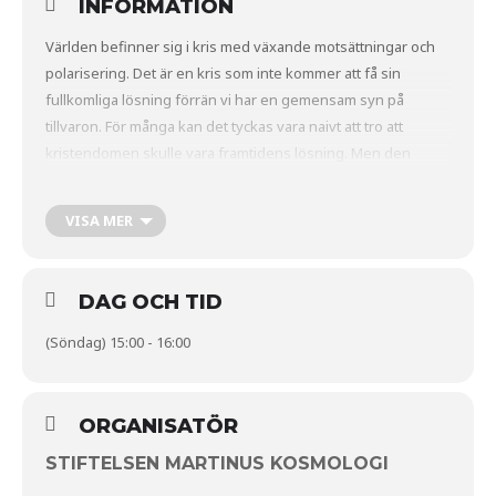
INFORMATION
Världen befinner sig i kris med växande motsättningar och
polarisering. Det är en kris som inte kommer att få sin
fullkomliga lösning förrän vi har en gemensam syn på
tillvaron. För många kan det tyckas vara naivt att tro att
kristendomen skulle vara framtidens lösning. Men den
framtida kristendomen kommer inte vila på tro – utan på
vetenskap och intellektualitet.
VISA MER
Länk till föredraget:
DAG OCH TID
(Söndag) 15:00 - 16:00
ORGANISATÖR
STIFTELSEN MARTINUS KOSMOLOGI