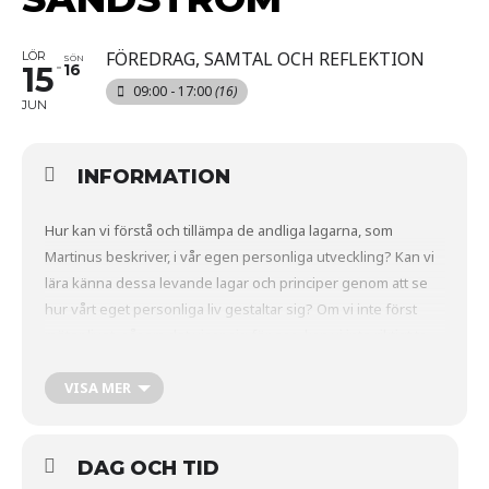
FÖREDRAG, SAMTAL OCH REFLEKTION
LÖR
SÖN
15
16
09:00 - 17:00
(16)
JUN
INFORMATION
Hur kan vi förstå och tillämpa de andliga lagarna, som
Martinus beskriver, i vår egen personliga utveckling? Kan vi
lära känna dessa levande lagar och principer genom att se
hur vårt eget personliga liv gestaltar sig? Om vi inte först
möter livet, såsom det visar sig för oss, kan vi inte riktigt ta
oss an oss själva. Men för att kunna göra det behöver vi lära
känna oss själva, vi behöver förstå våra känslor, tankar och
VISA MER
behov och hur dessa styr våra liv.
DAG OCH TID
I den här kursen tittar vi närmare på de principer som ligger