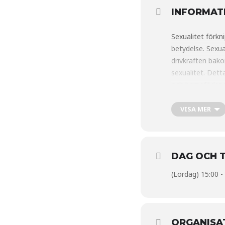
INFORMAT
Sexualitet förkn
betydelse. Sexua
drivkraften bakom
sexualitet. Dett
och barnafödand
VISA MER
DAG OCH T
(Lördag) 15:00 -
ORGANISA