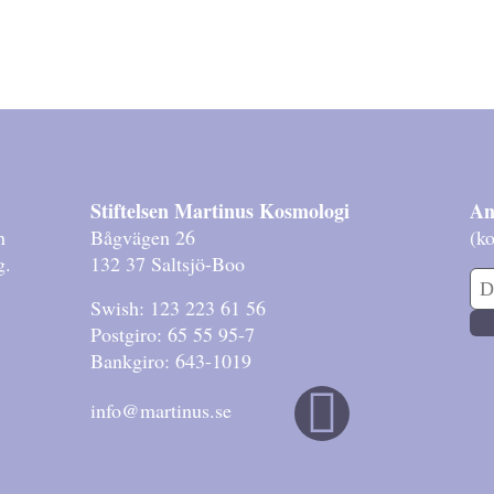
Stiftelsen Martinus Kosmologi
An
h
Bågvägen 26
(ko
g.
132 37 Saltsjö-Boo
Swish: 123 223 61 56
Postgiro: 65 55 95-7
Bankgiro: 643-1019
info@martinus.se