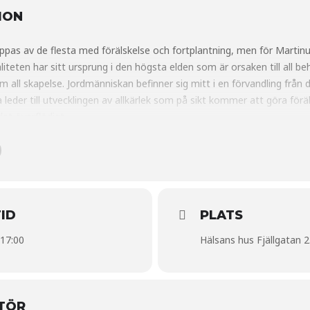
ION
ippas av de flesta med förälskelse och fortplantning, men för Martin
liteten har sitt ursprung i den högsta elden som är orsaken till all b
 all skapelse. Jordmänniskan befinner sig mitt i en förvandling från dj
a leder till utvecklingen av allkärlek som på sikt kommer att göra för
et överflödigt.
ID
PLATS
 17:00
Hälsans hus Fjällgatan 
TÖR