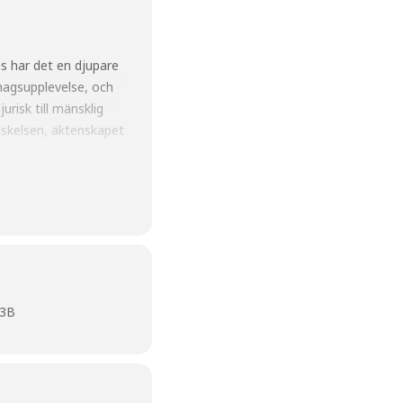
us har det en djupare
ehagsupplevelse, och
urisk till mänsklig
älskelsen, äktenskapet
23B