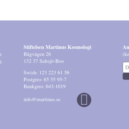
Stiftelsen Martinus Kosmologi
An
h
Bågvägen 26
(ko
g.
132 37 Saltsjö-Boo
Swish: 123 223 61 56
Postgiro: 65 55 95-7
Bankgiro: 643-1019
info@martinus.se