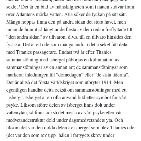
seklet? Det är en bild av mänskligheten som i natten strävar fram
över Atlantens mörka vatten. Alla söker de lyckan på sitt sätt.
Många hoppas finna den på andra sidan det stora havet, men
innan de hunnit så långt är de flesta av dem redan förflyttade till
”den andra sidan” av tillvaron, d.v.s. till en tillvaro hinsides den
fysiska. Det är ett öde som många andra i detta sekel fått dela
med Titanics passagerare. Endast två år efter Titanics
sammanstötning med isberget påbörjas en kulmination av
sammanstötningar av en annan art; de sammanstötningar som
markerar inledningen till ”domedagen” eller ”de sista tiderna”.
Det är alltså det första världskriget som utbryter 1914. Men
egentligen handlar detta också om sammanstötningar med ett
”isberg”. Isberget är en ofta använd bild eller symbol för vårt
psyke. Liksom större delen av isberget finns dolt under
vattenytan, så finns också det mesta av vårt psyke eller vår
medvetandestruktur dold under dagsmedvetandets yta. Och
liksom det var den dolda delen av isberget som blev Titanics öde
(det var den som rev upp hålen i fartygets skrov under