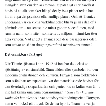
mängden även om den är ett ovanligt påtagligt eller handfast
bevis på att allt som sker här på det fysiska planet redan har
inträffat på det psykiska eller andliga planet. Och att Titanics
undergång var en viktig världshändelse blir vi ju än i dag ofta
påminda om – nu senast inte minst genom succéfilmen, med
samma namn som båten, som setts av miljoner människor över
hela världen. Vad är det i Titanics och dess passagerares öden
som utövar en sådan dragningskraft på människors sinnen?
Det osänkbara fartyget
När Titanic sjösattes i april 1912 så innebar det också en
sjösättning av en sinnebild. Sinnebilden eller symbolen för den
moderna civilisationen och kulturen. Fartyget, som förklarades
som osänkbart av expertisen, var det materialiserade beviset för
den överdådiga skaparkraften och geniet hos en kultur som ännu
inte lärt känna sina egna begränsningar.
”Gud själv kan inte
sänka det här skeppet”
var ett tidstypiskt tidningscitat. Fartygets
namn var också ett uttryck för denna hybris. Titanerna var ju i