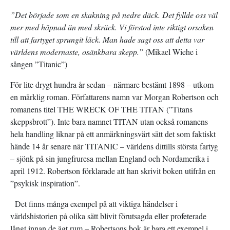
”Det började som en skakning på nedre däck. Det fyllde oss väl
mer med häpnad än med skräck. Vi förstod inte riktigt orsaken
till att fartyget sprungit läck. Man hade sagt oss att detta var
världens modernaste, osänkbara skepp.”
(Mikael Wiehe i
sången ”Titanic”)
För lite drygt hundra år sedan – närmare bestämt 1898 – utkom
en märklig roman. Författarens namn var Morgan Robertson och
romanens titel THE WRECK OF THE TITAN (”Titans
skeppsbrott”). Inte bara namnet TITAN utan också romanens
hela handling liknar på ett anmärkningsvärt sätt det som faktiskt
hände 14 år senare när TITANIC – världens dittills största fartyg
– sjönk på sin jungfruresa mellan England och Nordamerika i
april 1912. Robertson förklarade att han skrivit boken utifrån en
”psykisk inspiration”.
Det finns många exempel på att viktiga händelser i
världshistorien på olika sätt blivit förutsagda eller profeterade
långt innan de ägt rum – Robertsons bok är bara ett exempel i