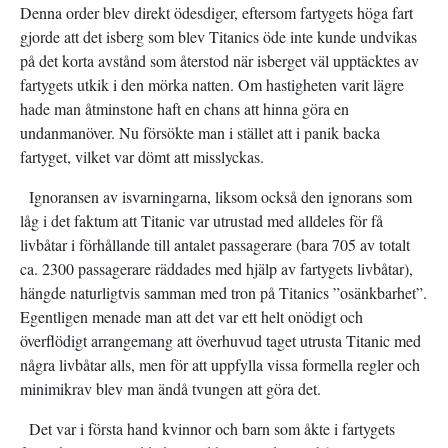
Denna order blev direkt ödesdiger, eftersom fartygets höga fart
gjorde att det isberg som blev Titanics öde inte kunde undvikas
på det korta avstånd som återstod när isberget väl upptäcktes av
fartygets utkik i den mörka natten. Om hastigheten varit lägre
hade man åtminstone haft en chans att hinna göra en
undanmanöver. Nu försökte man i stället att i panik backa
fartyget, vilket var dömt att misslyckas.
Ignoransen av isvarningarna, liksom också den ignorans som
låg i det faktum att Titanic var utrustad med alldeles för få
livbåtar i förhållande till antalet passagerare (bara 705 av totalt
ca. 2300 passagerare räddades med hjälp av fartygets livbåtar),
hängde naturligtvis samman med tron på Titanics ”osänkbarhet”.
Egentligen menade man att det var ett helt onödigt och
överflödigt arrangemang att överhuvud taget utrusta Titanic med
några livbåtar alls, men för att uppfylla vissa formella regler och
minimikrav blev man ändå tvungen att göra det.
Det var i första hand kvinnor och barn som åkte i fartygets