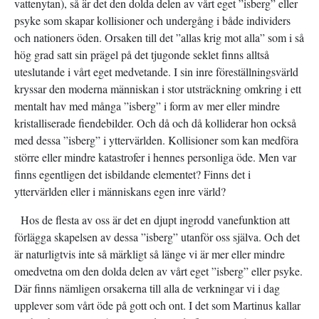
vattenytan), så är det den dolda delen av vårt eget ”isberg” eller
psyke som skapar kollisioner och undergång i både individers
och nationers öden. Orsaken till det ”allas krig mot alla” som i så
hög grad satt sin prägel på det tjugonde seklet finns alltså
uteslutande i vårt eget medvetande. I sin inre föreställningsvärld
kryssar den moderna människan i stor utsträckning omkring i ett
mentalt hav med många ”isberg” i form av mer eller mindre
kristalliserade fiendebilder. Och då och då kolliderar hon också
med dessa ”isberg” i yttervärlden. Kollisioner som kan medföra
större eller mindre katastrofer i hennes personliga öde. Men var
finns egentligen det isbildande elementet? Finns det i
yttervärlden eller i människans egen inre värld?
Hos de flesta av oss är det en djupt ingrodd vanefunktion att
förlägga skapelsen av dessa ”isberg” utanför oss själva. Och det
är naturligtvis inte så märkligt så länge vi är mer eller mindre
omedvetna om den dolda delen av vårt eget ”isberg” eller psyke.
Där finns nämligen orsakerna till alla de verkningar vi i dag
upplever som vårt öde på gott och ont. I det som Martinus kallar