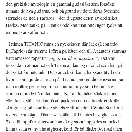
den grekiska mytologin en gammal gudasläkt som försökte
utmana de nya gudarna, och på grund av detta deras övermod
störtades de ned i Tartaros – den djupaste delen av dödsriket
Hades. Med tanke på Titanics öde kan man onekligen tycka att
namnet var välfunnet…
I filmen TITANIC finns en nyckelscen där Jack (Leonardo
DiCaprio) står framme i fören på båten och till Atlantens stumma
vattenmassor ropar ut
”jag är världens härskare”
. Det var
tidsandan i allmänhet och Titanicandan i synnerhet som han på
det sättet formulerade. Det var också denna härskarattityd och
hybris som gjorde att man på Titanic ignorerade de isvarningar
man mottog per telegram från andra fartyg som befann sig i
samma område i Nordatlanten. När andra båtar sänkte farten
eller la sig still i väntan på att packisen och nattmörkret skulle
skingra sig, så beordrade styrelseordföranden i White Star Line –
rederiet som ägde Titanic – i stället att Titanics hastighet skulle
ökas till toppfart, eftersom han därigenom hoppades att också
kunna sätta ett nytt hastighetsrekord för båtfärder över Atlanten.