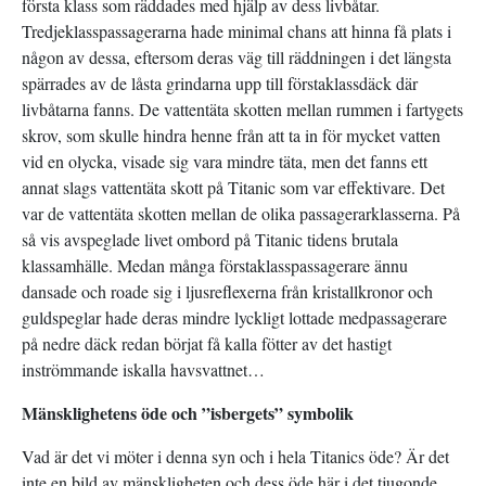
första klass som räddades med hjälp av dess livbåtar.
Tredjeklasspassagerarna hade minimal chans att hinna få plats i
någon av dessa, eftersom deras väg till räddningen i det längsta
spärrades av de låsta grindarna upp till förstaklassdäck där
livbåtarna fanns. De vattentäta skotten mellan rummen i fartygets
skrov, som skulle hindra henne från att ta in för mycket vatten
vid en olycka, visade sig vara mindre täta, men det fanns ett
annat slags vattentäta skott på Titanic som var effektivare. Det
var de vattentäta skotten mellan de olika passagerarklasserna. På
så vis avspeglade livet ombord på Titanic tidens brutala
klassamhälle. Medan många förstaklasspassagerare ännu
dansade och roade sig i ljusreflexerna från kristallkronor och
guldspeglar hade deras mindre lyckligt lottade medpassagerare
på nedre däck redan börjat få kalla fötter av det hastigt
inströmmande iskalla havsvattnet…
Mänsklighetens öde och ”isbergets” symbolik
Vad är det vi möter i denna syn och i hela Titanics öde? Är det
inte en bild av mänskligheten och dess öde här i det tjugonde