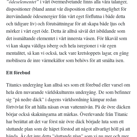
”ödeselementet”
i vårt övermedvetande finns alla våra talanger,
dispositioner (bland annat vår disposition eller mottaglighet för
återvändande ödesenergier från vårt eget förflutna i både detta
och tidigare liv) och förutsättningar för att skapa både ljus och
mörker i vårt eget öde. Detta är alltså såväl det isbildande som
det issmältande elementet i vårt innersta väsen. För likaväl som
vi kan skapa väldiga isberg och hela isregioner i vår egen
mentalitet, så kan vi också, tack vare kretsloppets lagar, en gång
mobilisera de inre värmekällor som behövs för att smälta isen.
Ett förebud
Titanics undergång kan alltså ses som ett förebud eller varsel om
hela den nuvarande världskulturens undergång. De som befinner
sig ”på nedre däck” i dagens världsordning kämpar redan
förtvivlat för att hålla näsan ovan vattennivån. På de övre däcken
börjar också skakningarna att märkas. Överlevande från Titanic
har berättat att det var först när övre däck började luta som ett
sluttande plan som de häpet förstod att något allvarligt höll på att
hända. Är det inte detta ”sluttande plan” som vi nu mer och mer