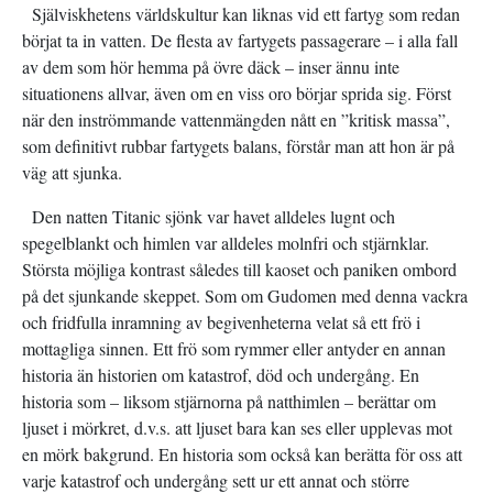
Själviskhetens världskultur kan liknas vid ett fartyg som redan
börjat ta in vatten. De flesta av fartygets passagerare – i alla fall
av dem som hör hemma på övre däck – inser ännu inte
situationens allvar, även om en viss oro börjar sprida sig. Först
när den inströmmande vattenmängden nått en ”kritisk massa”,
som definitivt rubbar fartygets balans, förstår man att hon är på
väg att sjunka.
Den natten Titanic sjönk var havet alldeles lugnt och
spegelblankt och himlen var alldeles molnfri och stjärnklar.
Största möjliga kontrast således till kaoset och paniken ombord
på det sjunkande skeppet. Som om Gudomen med denna vackra
och fridfulla inramning av begivenheterna velat så ett frö i
mottagliga sinnen. Ett frö som rymmer eller antyder en annan
historia än historien om katastrof, död och undergång. En
historia som – liksom stjärnorna på natthimlen – berättar om
ljuset i mörkret, d.v.s. att ljuset bara kan ses eller upplevas mot
en mörk bakgrund. En historia som också kan berätta för oss att
varje katastrof och undergång sett ur ett annat och större