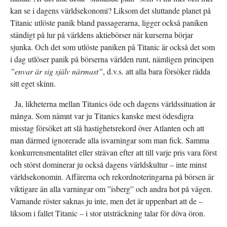
kan se i dagens världsekonomi? Liksom det sluttande planet på
Titanic utlöste panik bland passagerarna, ligger också paniken
ständigt på lur på världens aktiebörser när kurserna börjar
sjunka. Och det som utlöste paniken på Titanic är också det som
i dag utlöser panik på börserna världen runt, nämligen principen
”envar är sig själv närmast”
, d.v.s. att alla bara försöker rädda
sitt eget skinn.
Ja, likheterna mellan Titanics öde och dagens världssituation är
många. Som nämnt var ju Titanics kanske mest ödesdigra
misstag försöket att slå hastighetsrekord över Atlanten och att
man därmed ignorerade alla isvarningar som man fick. Samma
konkurrensmentalitet eller strävan efter att till varje pris vara först
och störst dominerar ju också dagens världskultur – inte minst
världsekonomin. Affärerna och rekordnoteringarna på börsen är
viktigare än alla varningar om ”isberg” och andra hot på vägen.
Varnande röster saknas ju inte, men det är uppenbart att de –
liksom i fallet Titanic – i stor utsträckning talar för döva öron.