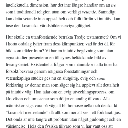
intellektuella dimension, hur det inte längre handlar om att
tro
som i traditionell religion utan om verkligt
vetande
. Samtidigt
kan detta vetande inte uppstå helt och fullt förrän vi intuitivt kan
inse den kosmiska världsbildens eviga giltighet.
Hur skulle en utanförstående betrakta Tredje testamentet? Om vi
i korta ordalag lyfter fram dess kärnpunkter, vad är det då för
bild som träder fram? Vi har en intuitiv begåvning som utan
egna studier presenterar en till synes heltäckande bild av
livsmysteriet. Existentiella frågor som människor i alla tider har
försökt besvara genom religiösa föreställningar och
vetenskapliga studier ges nu en slutgiltig, evig och
sann
förklaring av denne man som säger sig ha upplevt allt detta helt
på intuitiv väg. Han talar om en evig utvecklingsprocess, om
klotväsen och om stenar som döljer en andlig tillvaro. Alla
människor sägs vara på väg att bli homosexuella och de ska få
”kosmiskt medvetande” då allt kommer att ses i ett förklarat ljus.
Det onda är inte längre ett problem utan något gudomligt och en
välsignelse. Hela den fysiska tillvaro som vi har vant oss att