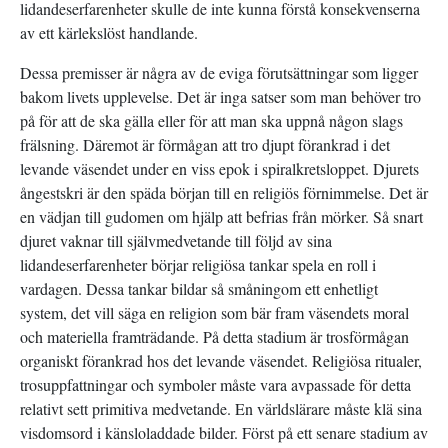
lidandeserfarenheter skulle de inte kunna förstå konsekvenserna
av ett kärlekslöst handlande.
Dessa premisser är några av de eviga förutsättningar som ligger
bakom livets upplevelse. Det är inga satser som man behöver tro
på för att de ska gälla eller för att man ska uppnå någon slags
frälsning. Däremot är förmågan att tro djupt förankrad i det
levande väsendet under en viss epok i spiralkretsloppet. Djurets
ångestskri är den späda början till en religiös förnimmelse. Det är
en vädjan till gudomen om hjälp att befrias från mörker. Så snart
djuret vaknar till självmedvetande till följd av sina
lidandeserfarenheter börjar religiösa tankar spela en roll i
vardagen. Dessa tankar bildar så småningom ett enhetligt
system, det vill säga en religion som bär fram väsendets moral
och materiella framträdande. På detta stadium är trosförmågan
organiskt förankrad hos det levande väsendet. Religiösa ritualer,
trosuppfattningar och symboler måste vara avpassade för detta
relativt sett primitiva medvetande. En världslärare måste klä sina
visdomsord i känsloladdade bilder. Först på ett senare stadium av