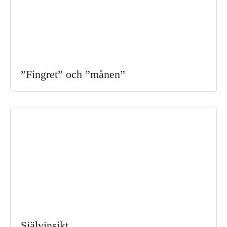
”Fingret” och ”månen”
Självinsikt