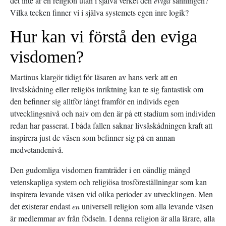
det inte är en religion utan i själva verket den
eviga
sanningen?
Vilka tecken finner vi i själva systemets egen inre logik?
Hur kan vi förstå den eviga
visdomen?
Martinus klargör tidigt för läsaren av hans verk att en
livsåskådning eller religiös inriktning kan te sig fantastisk om
den befinner sig alltför långt framför en individs egen
utvecklingsnivå och naiv om den är på ett stadium som individen
redan har passerat. I båda fallen saknar livsåskådningen kraft att
inspirera just de väsen som befinner sig på en annan
medvetandenivå.
Den gudomliga visdomen framträder i en oändlig mängd
vetenskapliga system och religiösa trosföreställningar som kan
inspirera levande väsen vid olika perioder av utvecklingen. Men
det existerar endast
en
universell religion som alla levande väsen
är medlemmar av från födseln. I denna religion är alla lärare, alla