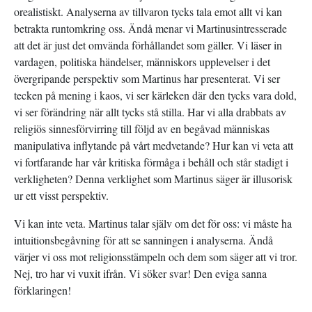
orealistiskt. Analyserna av tillvaron tycks tala emot allt vi kan
betrakta runtomkring oss. Ändå menar vi Martinusintresserade
att det är just det omvända förhållandet som gäller. Vi läser in
vardagen, politiska händelser, människors upplevelser i det
övergripande perspektiv som Martinus har presenterat. Vi ser
tecken på mening i kaos, vi ser kärleken där den tycks vara dold,
vi ser förändring när allt tycks stå stilla. Har vi alla drabbats av
religiös sinnesförvirring till följd av en begåvad människas
manipulativa inflytande på vårt medvetande? Hur kan vi veta att
vi fortfarande har vår kritiska förmåga i behåll och står stadigt i
verkligheten? Denna verklighet som Martinus säger är illusorisk
ur ett visst perspektiv.
Vi kan inte veta. Martinus talar själv om det för oss: vi måste ha
intuitionsbegåvning för att se sanningen i analyserna. Ändå
värjer vi oss mot religionsstämpeln och dem som säger att vi tror.
Nej, tro har vi vuxit ifrån. Vi söker svar! Den eviga sanna
förklaringen!