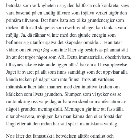
betrakta som verkligheten i sig, den hållfasta och konkreta, sägs
vara baserad på en andlig tillvaro som i själva verket utgör den
primära tillvaron. Det finns bara sex olika grundenergier som
räcker till för all skapelse som överhuvudtaget kan tänkas vara
möjlig. Ja, då räknar vi inte med den sjunde energin som
befinner sig utanför själva det skapades område… Han talar
vidare om ett
evigt jag
som inte låter sig beskrivas på annat sätt
än att det utgör något som ÄR. Detta immateriella, obeskrivbara,
till synes icke existerande ligger alltså bakom all livsupplevelse.
Jaget är svaret på allt som finns samtidigt som det uppvisar alla
kända tecken på något som inte finns! Trots att världens
människor lider talar mannen med den intuitiva kraften om
kärleken som livets grundton. Slumpen som vi tycker oss se
runtomkring oss varje dag är bara en skenbar manifestation av
något i grunden meningsfullt. Meningen går inte att fastställa
eller observera, möjligen kan man känna den eller förstå den
långt efter att den redan har satt spår i människans vardag.
Nog låter det fantastiskt i betydelsen alltför orimligt och