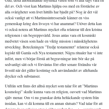
Gud, detta allomfattande mystiska väsen som vi alla sägs vara en
del av. Och visst kan Martinus hjälpa oss med en förståelse av
alla svårigheter som livet hittills har bjudit på? Nog är det väl
också vanligt att vi Martinusintresserade känner en viss
gemenskap kring den livssyn vi har anammat? Utöver detta kan
vi också notera att Martinus mycket ofta relaterar till den kristna
religionen i sin begreppsvärld. Jesus antas vara ett kosmiskt
medvetet väsen som hade en viktig mission i mänsklighetens
utveckling. Beteckningen ”Tredje testamentet” relaterar också
logiskt till Gamla och Nya testamentet. Några ritualer har vi inte
infört, men vi börjar förstå att begravningar inte bör ske på
sedvanligt sätt och vi förväntas förr eller senare förändra vår
livsstil när det gäller kostintag och användandet av allehanda
drycker och substanser.
Utifrån sett finns det alltså mycket som talar för att ”Martinus
kosmologi” skulle kunna vara en religion, oavsett vad Martinus
själv menar. Om vi nu granskar detta heltäckande system från
insidan, kan vi då komma till en annan slutsats? Vad talar för att