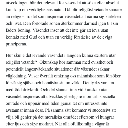
utvecklingen blir det relevant för väsendet att söka efter absolut
kunskap om verklighetens natur. Då blir religiöst vetande snarare
än religiös tro det som inspirerar väsendet att närma sig kärleken
och livet. Den förlorade sonen återkommer därmed igen till sin
faders boning. Väsendet inser att det inte går att leva utan
kontakt med Gud och utan en verklig förståelse av de eviga
principerna.
Hur skulle det levande väsendet i längden kunna existera utan
religiöst vetande? Okunskap hör samman med ovisshet och
potentiellt ångestväckande situationer där väsendet saknar
vägledning. Vi ser överallt omkring oss människor som försöker
förstå sig själva och bemästra sin omvärld. Det tycks vara en
medfödd drivkraft. Och det stannar inte vid kunskap utan
väsendet inspireras att utvecklas ytterligare inom sitt speciella
område och uppnår med tiden genialitet om intresset inte
avstannar innan dess. På samma sätt kommer vi successivt att
vilja bli genier på det moraliska området eftersom vi hungrar
efter ljus och skyr mörkret. När alla ofullkomliga vägar är