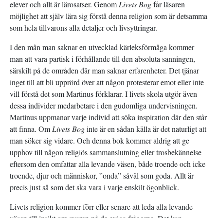
elever och allt är lärosatser. Genom
Livets Bog
får läsaren
möjlighet att själv lära sig förstå denna religion som är detsamma
som hela tillvarons alla detaljer och livsyttringar.
I den mån man saknar en utvecklad kärleksförmåga kommer
man att vara partisk i förhållande till den absoluta sanningen,
särskilt på de områden där man saknar erfarenheter. Det tjänar
inget till att bli upprörd över att någon protesterar emot eller inte
vill förstå det som Martinus förklarar. I livets skola utgör även
dessa individer medarbetare i den gudomliga undervisningen.
Martinus uppmanar varje individ att söka inspiration där den står
att finna. Om
Livets Bog
inte är en sådan källa är det naturligt att
man söker sig vidare. Och denna bok kommer aldrig att ge
upphov till någon religiös sammanslutning eller trosbekännelse
eftersom den omfattar alla levande väsen, både troende och icke
troende, djur och människor, ”onda” såväl som goda. Allt är
precis just så som det ska vara i varje enskilt ögonblick.
Livets religion kommer förr eller senare att leda alla levande