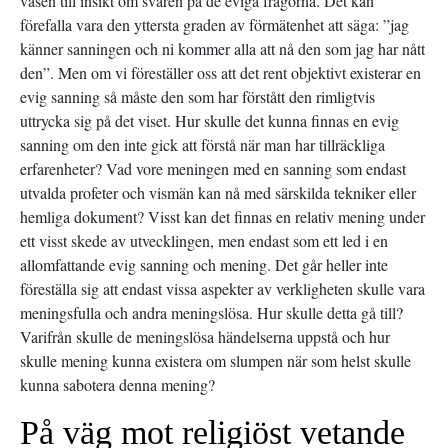
väsen till insikt om svaren på de eviga frågorna. Det kan
förefalla vara den yttersta graden av förmätenhet att säga: ”jag
känner sanningen och ni kommer alla att nå den som jag har nått
den”. Men om vi föreställer oss att det rent objektivt existerar en
evig sanning så måste den som har förstått den rimligtvis
uttrycka sig på det viset. Hur skulle det kunna finnas en evig
sanning om den inte gick att förstå när man har tillräckliga
erfarenheter? Vad vore meningen med en sanning som endast
utvalda profeter och vismän kan nå med särskilda tekniker eller
hemliga dokument? Visst kan det finnas en relativ mening under
ett visst skede av utvecklingen, men endast som ett led i en
allomfattande evig sanning och mening. Det går heller inte
föreställa sig att endast vissa aspekter av verkligheten skulle vara
meningsfulla och andra meningslösa. Hur skulle detta gå till?
Varifrån skulle de meningslösa händelserna uppstå och hur
skulle mening kunna existera om slumpen när som helst skulle
kunna sabotera denna mening?
På väg mot religiöst vetande