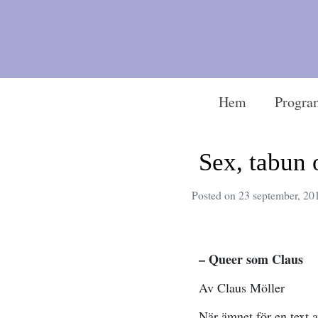
Hem
Progra
Sex, tabun 
Posted on
23 september, 20
– Queer som Claus
Av Claus Möller
När ämnet för en text a