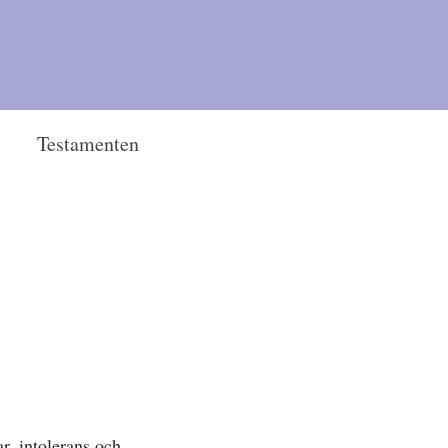
Testamenten
r, intolerans och