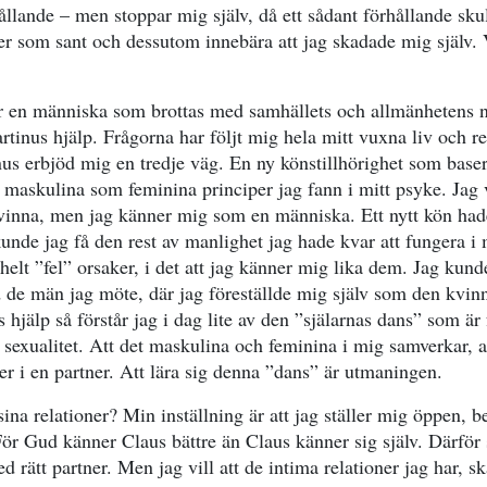
llande – men stoppar mig själv, då ett sådant förhållande skul
 som sant och dessutom innebära att jag skadade mig själv. 
är en människa som brottas med samhällets och allmänhetens 
rtinus hjälp. Frågorna har följt mig hela mitt vuxna liv och r
us erbjöd mig en tredje väg. En ny könstillhörighet som basera
 maskulina som feminina principer jag fann i mitt psyke. Jag 
kvinna, men jag känner mig som en människa. Ett nytt kön had
nde jag få den rest av manlighet jag hade kvar att fungera 
helt ”fel” orsaker, i det att jag känner mig lika dem. Jag kun
d de män jag möte, där jag föreställde mig själv som den kvin
hjälp så förstår jag i dag lite av den ”själarnas dans” som är 
sexualitet. Att det maskulina och feminina i mig samverkar, a
r i en partner. Att lära sig denna ”dans” är utmaningen.
ina relationer? Min inställning är att jag ställer mig öppen, be
r Gud känner Claus bättre än Claus känner sig själv. Därför s
rätt partner. Men jag vill att de intima relationer jag har, sk