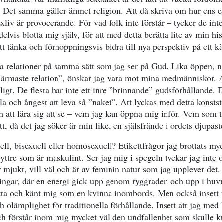
. Det samma gäller ämnet religion. Att då skriva om hur ens eg
liv är provocerande. För vad folk inte förstår – tycker de inte
elvis blotta mig själv, för att med detta berätta lite av min hi
 att tänka och förhoppningsvis bidra till nya perspektiv på ett 
la relationer på samma sätt som jag ser på Gud. Lika öppen, 
ärmaste relation”, önskar jag vara mot mina medmänniskor. 
öjligt. De flesta har inte ett inre ”brinnande” gudsförhållande
sla och ångest att leva så ”naket”. Att lyckas med detta konstst
tt lära sig att se – vem jag kan öppna mig inför. Vem som tå
tt, då det jag söker är min like, en själsfrände i ordets djupas
ll, bisexuell eller homosexuell? Etikettfrågor jag brottats m
 yttre som är maskulint. Ser jag mig i spegeln tvekar jag inte 
är mjukt, vill väl och är av feminin natur som jag upplever det.
ingar, där en energi gick upp genom ryggraden och upp i huvu
ta och känt mig som en kvinna inombords. Men också insett 
 olämplighet för traditionella förhållande. Insett att jag med ”
och förstår inom mig mycket väl den undfallenhet som skulle k