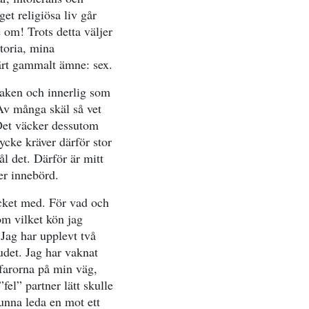
et religiösa liv går
 om! Trots detta väljer
storia, mina
kärt gammalt ämne: sex.
naken och innerlig som
Av många skäl så vet
. Det väcker dessutom
ycke kräver därför stor
l det. Därför är mitt
ter innebörd.
ycket med. För vad och
om vilket kön jag
 Jag har upplevt två
det. Jag har vaknat
farorna på min väg,
fel” partner lätt skulle
unna leda en mot ett