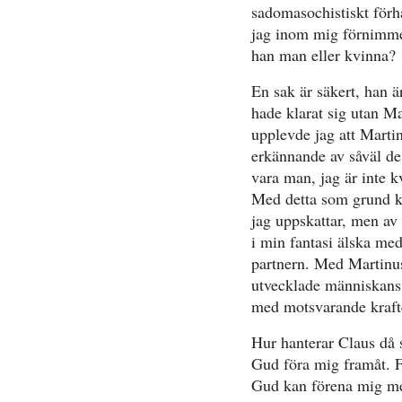
sadomasochistiskt förhå
jag inom mig förnimmer
han man eller kvinna?
En sak är säkert, han 
hade klarat sig utan Ma
upplevde jag att Martin
erkännande av såväl de
vara man, jag är inte 
Med detta som grund ku
jag uppskattar, men av 
i min fantasi älska me
partnern. Med Martinus 
utvecklade människans 
med motsvarande krafte
Hur hanterar Claus då s
Gud föra mig framåt. Fö
Gud kan förena mig med 