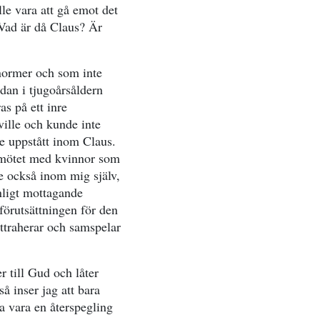
le vara att gå emot det
Vad är då Claus? Är
normer och som inte
edan i tjugoårsåldern
s på ett inre
ville och kunde inte
e uppstått inom Claus.
i mötet med kvinnor som
de också inom mig själv,
nligt mottagande
förutsättningen för den
ttraherar och samspelar
r till Gud och låter
å inser jag att bara
a vara en återspegling