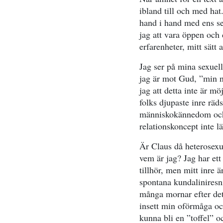
ibland till och med hat
hand i hand med ens sex
jag att vara öppen och d
erfarenheter, mitt sätt
Jag ser på mina sexuel
jag är mot Gud, ”min n
jag att detta inte är m
folks djupaste inre räd
människokännedom och a
relationskoncept inte lä
Är Claus då heterosexue
vem är jag? Jag har ett
tillhör, men mitt inre 
spontana kundaliniresn
många mornar efter det
insett min oförmåga och
kunna bli en ”toffel” 