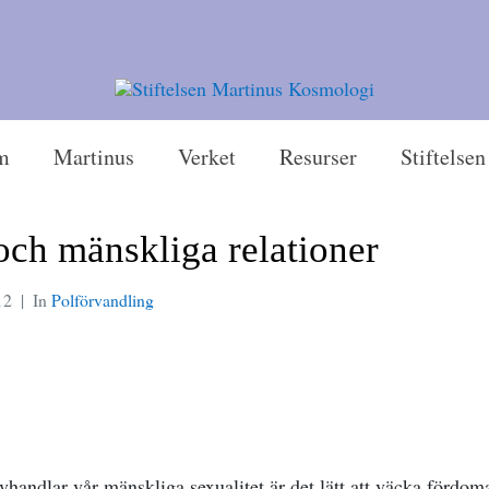
m
Martinus
Verket
Resurser
Stiftelsen
och mänskliga relationer
12
In
Polförvandling
vhandlar vår mänskliga sexualitet är det lätt att väcka fördoma